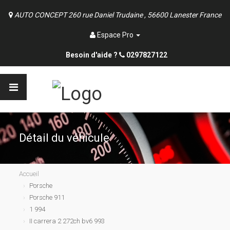
AUTO CONCEPT 260 rue Daniel Trudaine , 56600 Lanester France
Espace Pro
Besoin d'aide ?
0297827122
Détail du véhicule
Accueil
Porsche
Porsche 911
1 994
II carrera 2 272ch bv6 993